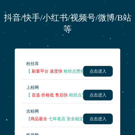
抖音/快手/小红书/视频号/微博/B站
等
粉丝库
【
刷量平台 速度快
粉丝点赞播放量 】
点击进入
上粉网
【
首选 价格低 售后快
粉丝点赞播放量 】
点击进入
吉粉网
【
商品最全
七年老店 安全稳定】
点击进入