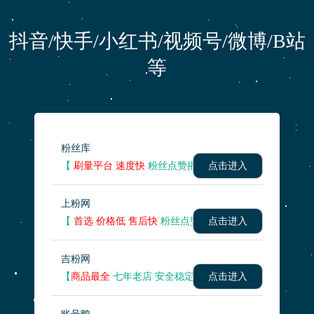
抖音/快手/小红书/视频号/微博/B站
等
粉丝库
【
刷量平台 速度快
粉丝点赞播放量 】
点击进入
上粉网
【
首选 价格低 售后快
粉丝点赞播放量 】
点击进入
吉粉网
【
商品最全
七年老店 安全稳定】
点击进入