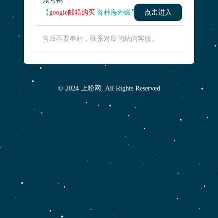
账号鸭
【
google邮箱购买
各种海外账号】
点击进入
售后不要串站，联系对应的站内客服。
© 2024 上粉网. All Rights Reserved