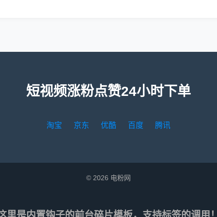
短视频涨粉点赞24小时下单
淘宝
京东
优酷
百度
腾讯
© 2026 电粉网
这里是内置钩子的前台碎片模板，支持标签的调用