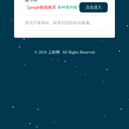
账号鸭
【
google邮箱购买
各种海外账号】
点击进入
售后不要串站，联系对应的站内客服。
© 2024 上粉网. All Rights Reserved